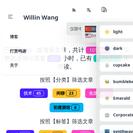
Willin Wang
仅限中文
所有语种
简体中文
🌝 light
English
博客
🌚 dark
已写下
篇博客文章，共计
字，完
85
101,765
打赏鸣谢
整阅读预计需要
小时，已有
次
8.5
2,346,610
🧁 cupcake
关于
阅读。
按照【分类】筛选文章
🐝 bumbleb
技术
45
闲聊
23
生活
11
✳️ Emerald
初瘦酒馆
6
🏢 Corporat
按照【标签】筛选文章
🌃 synthwav