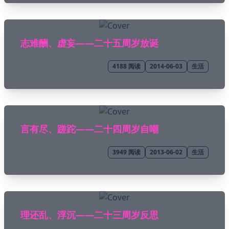
🌇 Sunset
志难酬、虚妄——二十五周岁放诞
4188
阅读
2014-06-03
生活
言有尽、蹉跎——二十四周岁自嘲
3949
阅读
2013-06-02
生活
理还乱、浮沉——二十三周岁反思