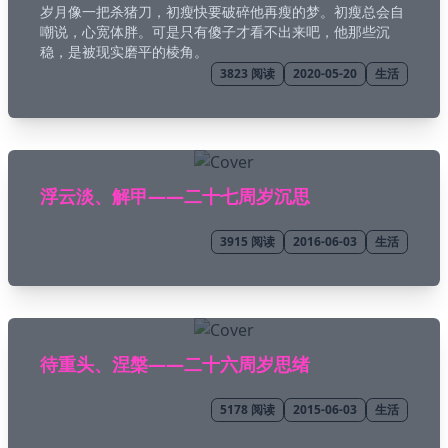
岁月像一把杀猪刀，初瘦快要破碎他再瘦的梦。初瘦总会自
嘲说，心宽体胖。可是只有傻子才看不出来吧，他那些沉
💼 Business
稳，是被现实磨平的棱角。
3823
阅读
2020-05-20
生活
💊 Acid
🍋 Lemonad
浮云淡、解甲——二十七周岁沉思
🌙 Night
3915
阅读
2016-06-03
生活
☕️ Coffee
❄️ Winter
待重头、涅槃——二十六周岁思绪
🕶️ Dim
5178
阅读
2015-06-03
生活
🤓 Nord