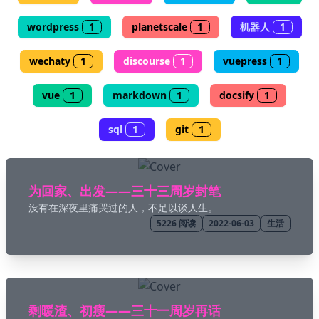
wordpress
1
planetscale
1
机器人
1
🖍 pastel
wechaty
1
discourse
1
vuepress
1
🧚‍♀️ fantasy
vue
1
markdown
1
docsify
1
📝 Wirefram
sql
1
git
1
🏴 black
为回家、出发——三十三周岁封笔
💎 luxury
没有在深夜里痛哭过的人，不足以谈人生。
5226
阅读
2022-06-03
生活
🧛‍♂️ dracula
🖨 CMYK
剩暖渣、初瘦——三十一周岁再话
🍁 Autumn