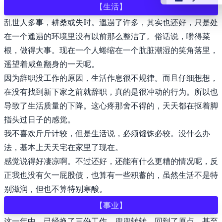
【生活】
乱世人多事，耕桑或失时。邋遢了许多，其实也还好，只是处
👴 retro
在一个邋遢的环境里没有以前那么整洁了。俗话说，嚼得菜
根，做得大事。现在一个人蜷缩在一个肮脏潮湿的笑角落里，
🤖 cyberpun
遥望着咸鱼翻身的一天呢。
因为辞职没工作的原因，生活作息很不规律。而且仔细想想，
🌸 valentine
在没有找到新下家之前就辞职，真的是很冲动的行为。所以也
导致了生活质量的下降。这心疼那舍不得的，天天都在抠着脚
🎃 hallowee
指头过日子的感觉。
我不喜欢斤斤计较，但是生活说，必须锱铢必较。没什么办
🌷 garden
法，基本上天天宅在家里了现在。
感觉说得好凄凉啊。不过还好，还能有什么更糟的情况呢，反
🌲 forest
正我也没有欠一屁股债，也算有一些积蓄的，虽然生活不是特
别滋润，但也不算特别寒酸。
🐟 aqua
【事业】
👓 lofi
这一年中，已经换了三份工作。兜兜转转，回到了原点。甚至