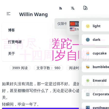
Willin Wang
仅限中文
所有语种
简体中文
🌝 light
English
博客
言有尽、蹉跎——二
🌚 dark
打赏鸣谢
十四周岁自嘲
🧁 cupcake
关于
🐝 bumbleb
3989
阅读
文章字数： 980
阅读时长： 5 分钟
✳️ Emerald
如果好久没有消息，那一定是过得不好。 是的，混得不是很
好，甚至都懒得写些什么了，无论是记录心迹，还是技术相
🏢 Corporat
关。
转瞬间，毕业一年了。
🌃 synthwav