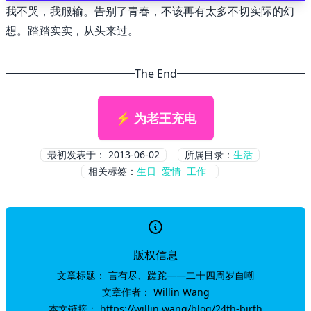
我不哭，我服输。告别了青春，不该再有太多不切实际的幻
想。踏踏实实，从头来过。
🌇 Sunset
The End
⚡ 为老王充电
最初发表于：
2013-06-02
所属目录：
生活
相关标签：
生日
爱情
工作
版权信息
文章标题：
言有尽、蹉跎——二十四周岁自嘲
文章作者：
Willin Wang
本文链接：
https://willin.wang/blog/24th-birth