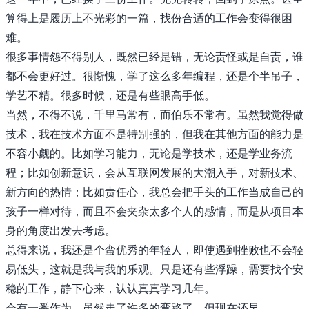
算得上是履历上不光彩的一篇，找份合适的工作会变得很困
🖍 pastel
难。
很多事情怨不得别人，既然已经是错，无论责怪或是自责，谁
🧚‍♀️ fantasy
都不会更好过。很惭愧，学了这么多年编程，还是个半吊子，
学艺不精。很多时候，还是有些眼高手低。
📝 Wirefram
当然，不得不说，千里马常有，而伯乐不常有。虽然我觉得做
技术，我在技术方面不是特别强的，但我在其他方面的能力是
🏴 black
不容小觑的。比如学习能力，无论是学技术，还是学业务流
程；比如创新意识，会从互联网发展的大潮入手，对新技术、
💎 luxury
新方向的热情；比如责任心，我总会把手头的工作当成自己的
孩子一样对待，而且不会夹杂太多个人的感情，而是从项目本
🧛‍♂️ dracula
身的角度出发去考虑。
总得来说，我还是个蛮优秀的年轻人，即使遇到挫败也不会轻
🖨 CMYK
易低头，这就是我与我的乐观。只是还有些浮躁，需要找个安
稳的工作，静下心来，认认真真学习几年。
🍁 Autumn
会有一番作为，虽然走了许多的弯路了，但现在还早。