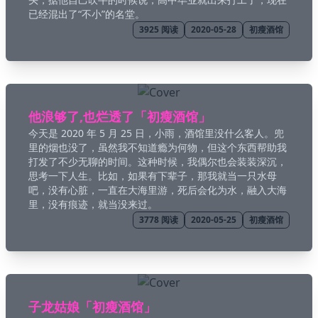
已经混出了“不小”的名堂。
3925
阅读
2020-05-28
初瘦酒馆
🌇 Sunset
他浪够了,也烂透了「初瘦酒馆」
今天是 2020 年 5 月 25 日，小雨，酒馆里没什么客人。兜
里的烟也没了，虽然我不知道瘾为何物，但这个东西帮助我
打发了不少无聊的时间。这种时候，我偶尔也会装装深沉，
思考一下人生。比如，如果有下辈子，那我就当一只水母
吧，没有心脏，一直在大海里游，死后会化为水，融入大海
里，没有痕迹，就当没来过。
3778
阅读
2020-05-25
初瘦酒馆
子龙姑娘「初瘦酒馆」