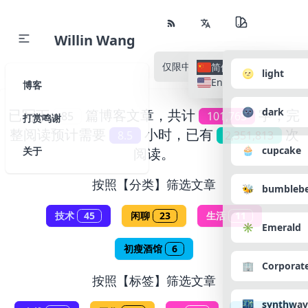
Willin Wang
仅限中文
所有语种
简体中文
🌝 light
English
博客
🌚 dark
已写下
篇博客文章，共计
字，完
85
101,765
打赏鸣谢
整阅读预计需要
小时，已有
次
8.5
2,351,813
🧁 cupcake
关于
阅读。
按照【分类】筛选文章
🐝 bumbleb
技术
45
闲聊
23
生活
11
✳️ Emerald
初瘦酒馆
6
🏢 Corporat
按照【标签】筛选文章
🌃 synthwav