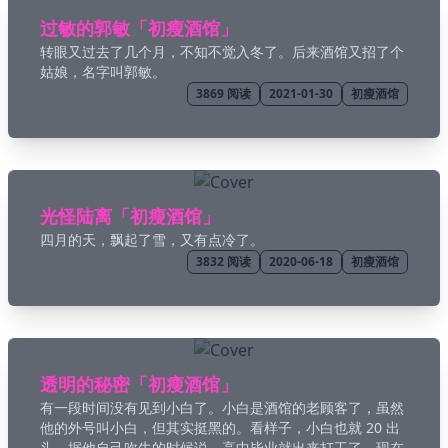
过敏的郭敏「初瘦酒馆」
💼 Business
转眼又过去了几个月，不知不觉入冬了。后来酒馆又招了个
姑娘，名字叫郭敏。
3869
阅读
2021-01-30
初瘦酒馆
💊 Acid
🍋 Lemonad
光怪陆离「初瘦酒馆」
🌙 Night
四月的天，飘起了雪，又有点冷了。
3832
阅读
2020-06-18
初瘦酒馆
☕️ Coffee
❄️ Winter
透明的秘密「初瘦酒馆」
🕶️ Dim
有一段时间没有见到小白了。小白是酒馆的老顾客了，虽然
他的外号叫小白，但其实挺黑的。看样子，小白也就 20 出
🤓 Nord
头，据他自己吹牛的时候说，高中毕业就出来打工了，现在