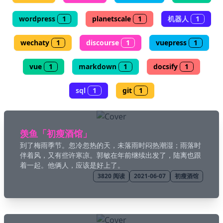
wordpress
1
planetscale
1
机器人
1
🖍 pastel
wechaty
1
discourse
1
vuepress
1
🧚‍♀️ fantasy
vue
1
markdown
1
docsify
1
📝 Wirefram
sql
1
git
1
🏴 black
羡鱼「初瘦酒馆」
💎 luxury
到了梅雨季节。忽冷忽热的天，未落雨时闷热潮湿；雨落时
伴着风，又有些许寒凉。郭敏在年前继续出发了，陆离也跟
🧛‍♂️ dracula
着一起。他俩人，应该是好上了。
3820
阅读
2021-06-07
初瘦酒馆
🖨 CMYK
🍁 Autumn