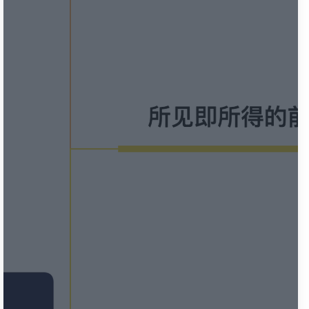
💼 Business
💊 Acid
🍋 Lemonade
🌙 Night
☕️ Coffee
❄️ Winter
🕶️ Dim
🤓 Nord