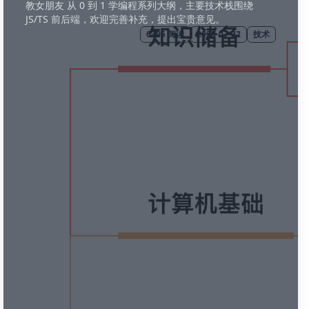
教女朋友 从 0 到 1 学编程系列大纲，主要技术栈围绕
JS/TS 前后端，欢迎完善补充，提出宝贵意见。
🖍 pastel
6395
阅读
2023-07-22
技术
🧚‍♀️ fantasy
📝 Wireframe
🏴 black
💎 luxury
🧛‍♂️ dracula
🖨 CMYK
🍁 Autumn