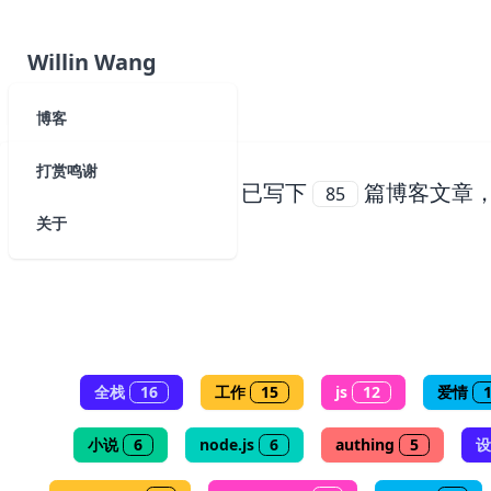
Willin Wang
博客
打赏鸣谢
已写下
篇博客文章
85
关于
全栈
16
工作
15
js
12
爱情
小说
6
node.js
6
authing
5
设