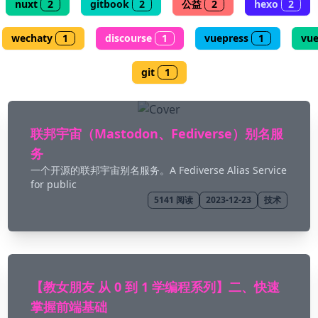
nuxt
2
gitbook
2
公益
2
hexo
2
wechaty
1
discourse
1
vuepress
1
vu
git
1
联邦宇宙（Mastodon、Fediverse）别名服
务
一个开源的联邦宇宙别名服务。A Fediverse Alias Service
for public
5141
阅读
2023-12-23
技术
【教女朋友 从 0 到 1 学编程系列】二、快速
掌握前端基础