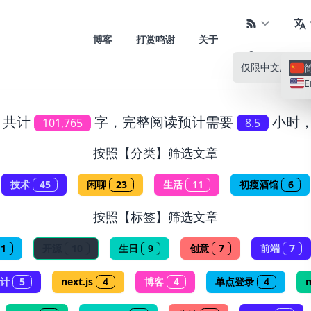
博客
打赏鸣谢
关于
仅限中文
所有语
E
，共计
字，完整阅读预计需要
小时
101,765
8.5
按照【分类】筛选文章
技术
45
闲聊
23
生活
11
初瘦酒馆
6
按照【标签】筛选文章
11
开源
10
生日
9
创意
7
前端
7
计
5
next.js
4
博客
4
单点登录
4