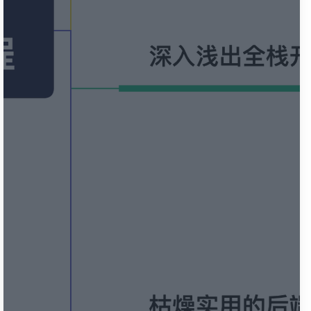
🌇 Sunset