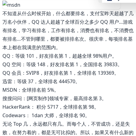
不知道从什么时候开始，什么都要排名，支付宝昨天超越了几
👴 retro
万名小伙伴，QQ 达人超越了全球百分之多少 QQ 用户…游戏
有排名，学习有排名，工作有排名，消费也有排名，不消费也
🤖 cyberpun
有排名…不管到哪里，都要被排排名次。很庆幸，每项排名基
本上都在我满意的范围内。
🌸 valentine
QQ：等级 101，好友排名第 1，超越全球 98%用户。
QQ 空间：等级 148，好友排名第 1，全国排名 39833。
🎃 hallowee
QQ 会员：SVIP8，好友排名第 1，全球排名 139369。
迅雷：等级 37，全球排名 444570。
🌷 garden
MSDN：全球排名前 5%。
搜搜问问：[网页制作]领域专家，最高排名第 3。
🌲 forest
HackerRank： 积分 5717，全球排名第 98。
Codewars： 1dan 大师，全球排名 90。
🐟 aqua
无论 Top 几，永远都只有几。而每个人，不管成功，还是失
败，在努力着的，都是无可比拟的。所以，如果又有什么新的
👓 lofi