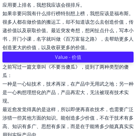
应用要上排名，我想我应该会很排斥。
如果非要问我有什么排行榜特别想上榜，我想应该是福布斯。
🖍 pastel
很多人都在做价值的搬运工，却不知道该怎么去创造价值，传
递价值以及获取价值。最近突发奇想，想闲扯点什么，写本小
🧚‍♀️ fantasy
书，开门小课，名字就叫做《百万富翁之路》，去帮助更多人
创造更大的价值，以及收获更多的价值。
📝 Wirefram
Value - 价值
🏴 black
之前写过一篇文章叫《
不要当傻瓜
》，提到了两种类型的傻
瓜：
💎 luxury
一种是一心钻技术，技术再深，在产品中无用武之地；另一种
是一心构想理想化的产品，产品再宏大，无法被现有技术实
🧛‍♂️ dracula
现。
最近愈发觉得真的是这样，所以即便再喜欢技术，也需要广泛
🖨 CMYK
涉猎一些其他方面的知识。能创造多少价值，不在于技术有多
高、知识有多广、思想有多深，而是在于能将多少能真真实实
🍁 Autumn
用到实际产品中。