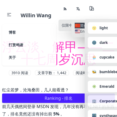
Willin Wang
仅限中文
所有语种
简体中文
🌝 light
English
博客
浮云淡、解甲——二
🌚 dark
打赏鸣谢
十七周岁沉思
🧁 cupcake
关于
🐝 bumbleb
3910
阅读
文章字数： 1,442
阅读时长： 8 分钟
✳️ Emerald
红尘若梦，沧海桑田，几人能看透？
Ranking - 排名
🏢 Corporat
前几天偶然间登录 MSDN 发现，几年没有再看过.NET 的东西
了，排名竟然还没有掉出前
5%
。
🌃 synthwav