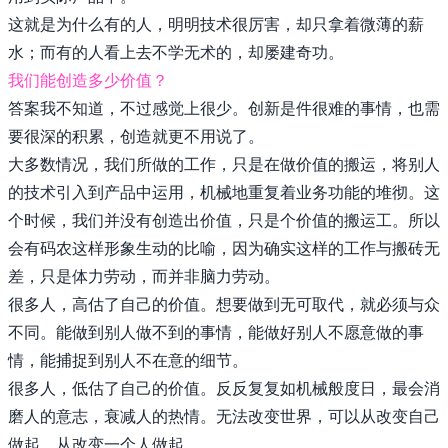
这就是为什么有的人，明明技术很厉害，却只拿着微薄的薪
💼 Business
水；而有的人看上去不学无术的，却屡建奇功。
我们能创造多少价值？
💊 Acid
答案我不知道，不过感觉上很少。创新是件很难的事情，也需
要很深的积累，创造就更不用说了。
🍋 Lemonad
大多数情况，我们所做的工作，只是在做价值的搬运，将别人
的技术引入到产品中运用，机械地重复着业务功能的堆彻。这
🌙 Night
个时候，我们并没有创造出价值，只是个价值的搬运工。所以
会有码农这样形象生动的比喻，因为确实这样的工作与搬砖无
☕️ Coffee
差，只是体力劳动，而并非脑力劳动。
很多人，高估了自己的价值。想要做到无可取代，就必须与众
❄️ Winter
不同。能做到别人做不到的事情，能做好别人不愿意做的事
情，能捕捉到别人不在意的细节。
🕶️ Dim
很多人，低估了自己的价值。反反复复如机械般度日，最会消
磨人的意志，衰减人的热情。无法改变世界，可以从改变自己
🤓 Nord
做起，从改变一个人做起。