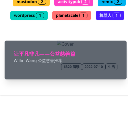
mastodon
2
activitypub
2
remix
2
wordpress
1
planetscale
1
机器人
1
让平凡非凡——公益慈善篇
Willin Wang 公益慈善推荐
6320
阅读
2022-07-10
生活