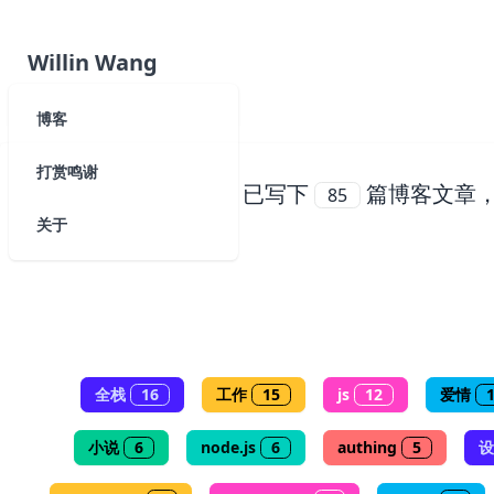
Willin Wang
博客
打赏鸣谢
已写下
篇博客文章
85
关于
全栈
16
工作
15
js
12
爱情
小说
6
node.js
6
authing
5
设