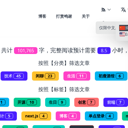
博客
打赏鸣谢
关于
仅限中文
所有语
E
，共计
字，完整阅读预计需要
小时
101,765
8.5
按照【分类】筛选文章
技术
45
闲聊
23
生活
11
初瘦酒馆
6
按照【标签】筛选文章
11
开源
10
生日
9
创意
7
前端
7
计
5
next.js
4
博客
4
单点登录
4