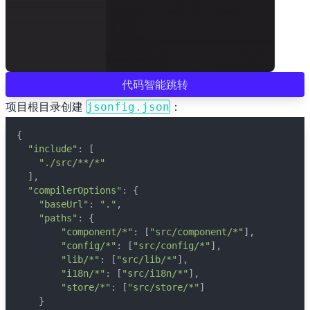
💼 Business
💊 Acid
代码智能跳转
项目根目录创建
：
jsonfig.json
🍋 Lemonad
{
"include"
: [
🌙 Night
"./src/**/*"
  ],
☕️ Coffee
"compilerOptions"
: {
"baseUrl"
: 
"."
,
"paths"
: {
❄️ Winter
"component/*"
: [
"src/component/*"
],
"config/*"
: [
"src/config/*"
],
"lib/*"
: [
"src/lib/*"
],
🕶️ Dim
"i18n/*"
: [
"src/i18n/*"
],
"store/*"
: [
"src/store/*"
]
    }
🤓 Nord