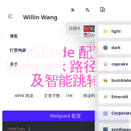
Willin Wang
仅限中文
所有语种
简体中文
🌝 light
English
博客
VSCode 配置
🌚 dark
打赏鸣谢
Webpack 路径提示
🧁 cupcake
关于
及智能跳转
🐝 bumbleb
4494
阅读
文章字数： 194
阅读时长： 1 分钟
✳️ Emerald
🏢 Corporat
Webpack 配置
resolve
: {
🌃 synthwav