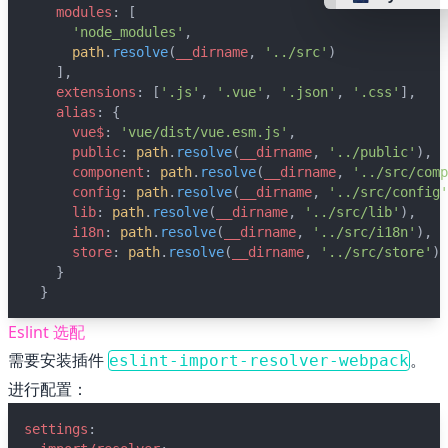
modules
: [
'node_modules'
,
👴 retro
path
.
resolve
(
__dirname
, 
'../src'
)
    ],
extensions
: [
'.js'
, 
'.vue'
, 
'.json'
, 
'.css'
],
🤖 cyberpun
alias
: {
vue$
: 
'vue/dist/vue.esm.js'
,
public
: 
path
.
resolve
(
__dirname
, 
'../public'
),
🌸 valentine
component
: 
path
.
resolve
(
__dirname
, 
'../src/comp
config
: 
path
.
resolve
(
__dirname
, 
'../src/config'
lib
: 
path
.
resolve
(
__dirname
, 
'../src/lib'
),
🎃 hallowee
i18n
: 
path
.
resolve
(
__dirname
, 
'../src/i18n'
),
store
: 
path
.
resolve
(
__dirname
, 
'../src/store'
)
    }
🌷 garden
  }
🌲 forest
Eslint 选配
需要安装插件
。
eslint-import-resolver-webpack
🐟 aqua
进行配置：
settings
:
👓 lofi