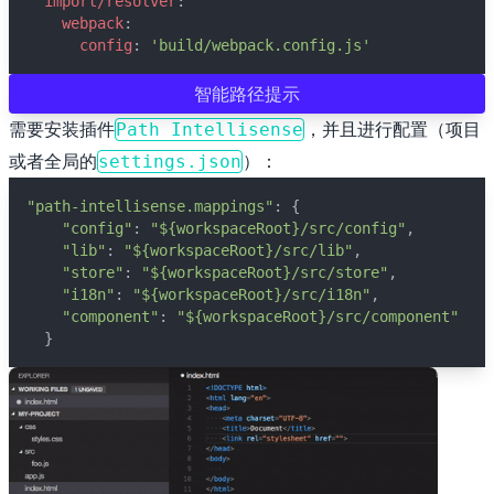
import/resolver
:
webpack
:
config
: 
'build/webpack.config.js'
🖍 pastel
智能路径提示
🧚‍♀️ fantasy
需要安装插件
，并且进行配置（项目
Path Intellisense
或者全局的
）：
settings.json
📝 Wirefram
"path-intellisense.mappings"
: {
"config"
: 
"${workspaceRoot}/src/config"
,
🏴 black
"lib"
: 
"${workspaceRoot}/src/lib"
,
"store"
: 
"${workspaceRoot}/src/store"
,
"i18n"
: 
"${workspaceRoot}/src/i18n"
,
💎 luxury
"component"
: 
"${workspaceRoot}/src/component"
  }
🧛‍♂️ dracula
🖨 CMYK
🍁 Autumn