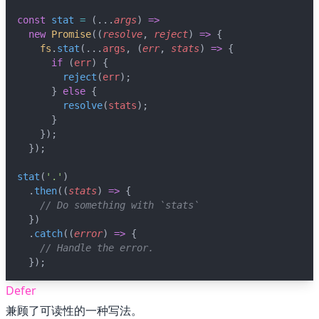
const
stat
=
 (...
args
) 
=>
new
Promise
((
resolve
, 
reject
) 
=>
 {
💼 Business
fs
.
stat
(...
args
, (
err
, 
stats
) 
=>
 {
if
 (
err
) {
💊 Acid
reject
(
err
);
      } 
else
 {
resolve
(
stats
);
🍋 Lemonad
      }
    });
  });
🌙 Night
stat
(
'.'
)
  .
then
((
stats
) 
=>
 {
☕️ Coffee
// Do something with `stats`
  })
  .
catch
((
error
) 
=>
 {
❄️ Winter
// Handle the error.
  });
🕶️ Dim
Defer
兼顾了可读性的一种写法。
🤓 Nord