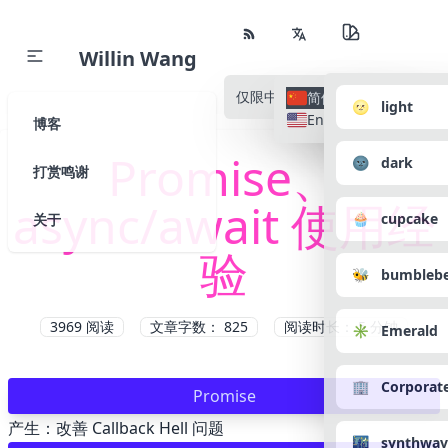
Willin Wang
仅限中文
所有语种
简体中文
🌝 light
English
博客
Promise、
🌚 dark
打赏鸣谢
async/await 使用经
🧁 cupcake
关于
验
🐝 bumbleb
3969
阅读
文章字数： 825
阅读时长： 5 分钟
✳️ Emerald
🏢 Corporat
Promise
产生：改善 Callback Hell 问题
🌃 synthwav