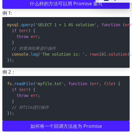
什么样的方法可以用 Promise 重写
例 1:
👴 retro
mysql
.
query
(
'SELECT 1 + 1 AS solution'
, 
function
 (
err
if
 (
err
) {
🤖 cyberpun
throw
err
;
  }
🌸 valentine
// 对查询结果进行操作
console
.
log
(
'The solution is: '
, 
rows
[
0
].
solution
);
});
🎃 hallowee
例 2：
🌷 garden
fs
.
readFile
(
'myfile.txt'
, 
function
 (
err
, 
file
) {
if
 (
err
) {
throw
err
;
🌲 forest
  }
// 对file进行操作
});
🐟 aqua
如何将一个回调方法改为 Promise
👓 lofi