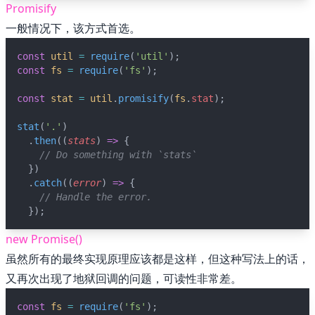
Promisify
一般情况下，该方式首选。
🖍 pastel
const
util
=
require
(
'util'
);
const
fs
=
require
(
'fs'
);
🧚‍♀️ fantasy
const
stat
=
util
.
promisify
(
fs
.
stat
);
📝 Wirefram
stat
(
'.'
)
  .
then
((
stats
) 
=>
 {
🏴 black
// Do something with `stats`
  })
  .
catch
((
error
) 
=>
 {
💎 luxury
// Handle the error.
  });
🧛‍♂️ dracula
new Promise()
虽然所有的最终实现原理应该都是这样，但这种写法上的话，
🖨 CMYK
又再次出现了地狱回调的问题，可读性非常差。
const
fs
=
require
(
'fs'
);
🍁 Autumn