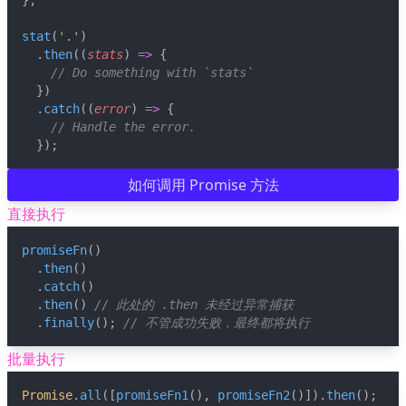
};
stat
(
'.'
)
  .
then
((
stats
) 
=>
 {
// Do something with `stats`
  })
  .
catch
((
error
) 
=>
 {
// Handle the error.
  });
如何调用 Promise 方法
直接执行
promiseFn
()
  .
then
()
  .
catch
()
  .
then
() 
// 此处的 .then 未经过异常捕获
  .
finally
(); 
// 不管成功失败，最终都将执行
批量执行
Promise
.
all
([
promiseFn1
(), 
promiseFn2
()]).
then
();