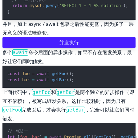
return
mysql
.
query
(
'SELECT 1 + 1 AS solution'
);
}
并且，加上 async / await 包裹之后性能更低，因为多了一层
无意义的语法糖嵌套。
并发执行
多个
命令后面的异步操作，如果不存在继发关系，最
await
好让它们同时触发。
const
foo
=
await
getFoo
();
const
bar
=
await
getBar
();
上面代码中，
和
是两个独立的异步操作（即
getFoo
getBar
互不依赖），被写成继发关系。这样比较耗时，因为只有
完成以后，才会执行
，完全可以让它们同时
getFoo
getBar
触发。
// 写法一
let
 [
foo
, 
bar
] 
=
await
Promise
.
all
([
getFoo
(), 
getBar
(