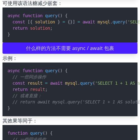
可使用该语法糖减少嵌套：
async
function
query
() {
const
 [{ 
solution
 } 
=
 {}] 
=
await
mysql
.
query
(
'SELE
return
solution
;
}
什么样的方法不需要 async / await 包裹
示例：
async
function
query
() {
// 一些同步操作
const
result
=
await
mysql
.
query
(
'SELECT 1 + 1 AS s
return
result
;
// 或者直接：
// return await mysql.query('SELECT 1 + 1 AS soluti
}
其效果等同于：
function
query
() {
// 一些同步操作