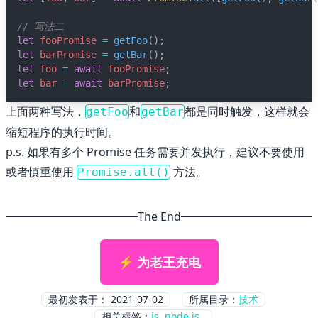
// 写法二
let
fooPromise
=
getFoo
();
let
barPromise
=
getBar
();
let
foo
=
await
fooPromise
;
let
bar
=
await
barPromise
;
上面两种写法，
和
都是同时触发，这样就会
getFoo
getBar
缩短程序的执行时间。
p.s. 如果有多个 Promise 任务需要并发执行，建议不要使用
或者慎重使用
方法。
Promise.all()
The End
⚡ 为老王充电
最初发表于：
2021-07-02
所属目录：
技术
相关标签：
js
node.js