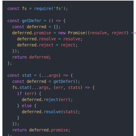
const
fs
=
require
(
'fs'
);
🌇 Sunset
const
getDefer
=
 () 
=>
 {
const
deferred
=
 {};
deferred
.
promise
=
new
Promise
((
resolve
, 
reject
) 
=>
deferred
.
resolve
=
resolve
;
deferred
.
reject
=
reject
;
  });
return
deferred
;
};
const
stat
=
 (...
args
) 
=>
 {
const
deferred
=
getDefer
();
fs
.
stat
(...
args
, (
err
, 
stats
) 
=>
 {
if
 (
err
) {
deferred
.
reject
(
err
);
    } 
else
 {
deferred
.
resolve
(
stats
);
    }
  });
return
deferred
.
promise
;