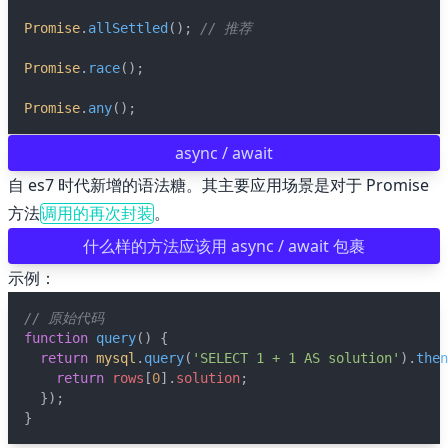
Promise
.
allSettled
(); 
// 推荐
Promise
.
race
();
Promise
.
any
();
async / await
自 es7 时代新增的语法糖。其主要应用场景是对于 Promise
方法
。
调用的再次封装
什么样的方法应该用 async / await 包裹
示例：
// 原始代码
function
query
() {
return
mysql
.
query
(
'SELECT 1 + 1 AS solution'
).
then
return
rows
[
0
].
solution
;
  });
}