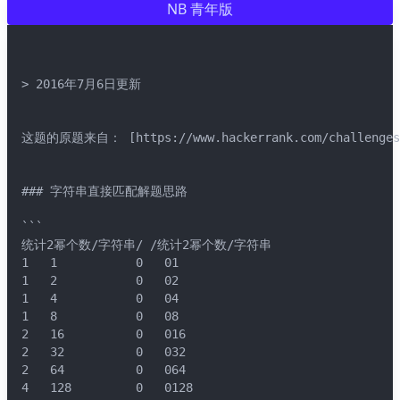
NB 青年版
> 2016年7月6日更新
这题的原题来自： [https://www.hackerrank.com/challenges/tw
### 字符串直接匹配解题思路
```
统计2幂个数/字符串/ /统计2幂个数/字符串
1	1			0	01
1	2			0	02
1	4			0	04
1	8			0	08
2	16			0	016
2	32			0	032
2	64			0	064
4	128			0	0128