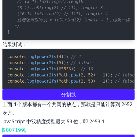
    2. (x-1).toString(2).length
    (8-1).toString(2) // 111, length: 3
    (16-1).toString(2) // 1111, length: 4
    或者还可以写成 x.toString(2).length - 1，结果一样
   */
}
结果测试：
console
.
log
(
power2fs
(
4
)); 
// 2
console
.
log
(
power2fs
(
5
)); 
// false
console
.
log
(
power2fs
(
65536
)); 
// 16
console
.
log
(
power2fs
(
Math
.
pow
(
2
, 
52
) 
+
1
)); 
// false
console
.
log
(
power2fs
(
Math
.
pow
(
2
, 
53
) 
+
1
)); 
// fals
分割线
上面 4 个版本都有一个共同的缺点，那就是只能计算到 2^52
次方。
JavaScript 中双精度类型最大 53 位，即 2^53-1 =
。
9007199