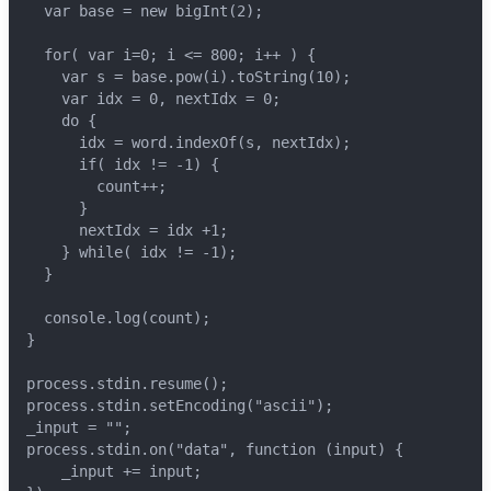
  var base = new bigInt(2);
  for( var i=0; i <= 800; i++ ) {
    var s = base.pow(i).toString(10);
    var idx = 0, nextIdx = 0;
    do {
      idx = word.indexOf(s, nextIdx);
      if( idx != -1) {
        count++;
      }
      nextIdx = idx +1;
    } while( idx != -1);
  }
  console.log(count);
}
process.stdin.resume();
process.stdin.setEncoding("ascii");
_input = "";
process.stdin.on("data", function (input) {
    _input += input;