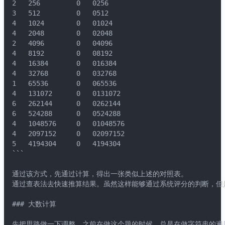
2	256			0	0256
3	512			0	0512
4	1024		0	01024
4	2048		0	02048
2	4096		0	04096
4	8192		0	08192
4	16384		0	016384
4	32768		0	032768
1	65536		0	065536
4	131072		0	0131072
6	262144		0	0262144
6	524288		0	0524288
4	1048576		0	01048576
4	2097152		0	02097152
5	4194304		0	4194304
```
通过该方式，先通过计算，得出一张类似上述的对照表。
通过查表法去快速推算结果。虽然这样能够通过系统评分的判断，但
### 大数计算
先把思路做一下调整，之前在做这个题的时候，总是在做字符串的遍