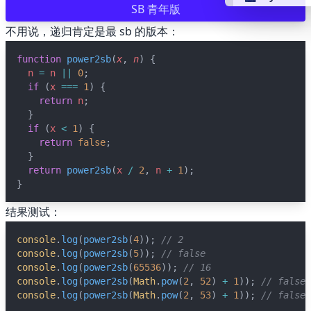
SB 青年版
不用说，递归肯定是最 sb 的版本：
👴 retro
function
power2sb
(
x
, 
n
) {
🤖 cyberpun
n
=
n
||
0
;
if
 (
x
===
1
) {
return
n
;
🌸 valentine
  }
if
 (
x
<
1
) {
return
false
;
🎃 hallowee
  }
return
power2sb
(
x
/
2
, 
n
+
1
);
}
🌷 garden
结果测试：
🌲 forest
console
.
log
(
power2sb
(
4
)); 
// 2
console
.
log
(
power2sb
(
5
)); 
// false
🐟 aqua
console
.
log
(
power2sb
(
65536
)); 
// 16
console
.
log
(
power2sb
(
Math
.
pow
(
2
, 
52
) 
+
1
)); 
// false
console
.
log
(
power2sb
(
Math
.
pow
(
2
, 
53
) 
+
1
)); 
// fals
👓 lofi