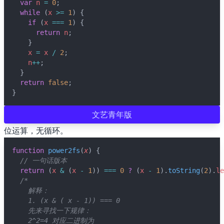
var
n
=
0
;
while
 (
x
>=
1
) {
if
 (
x
===
1
) {
🌇 Sunset
return
n
;
    }
x
=
x
/
2
;
n
++
;
  }
return
false
;
}
文艺青年版
位运算，无循环。
function
power2fs
(
x
) {
// 一句话版本
return
 (
x
&
 (
x
-
1
)) 
===
0
?
 (
x
-
1
).
toString
(
2
).
le
/*
    解释：
    1. (x & ( x - 1)) === 0
    先来寻找一下规律：
    2^2=4 对应二进制为