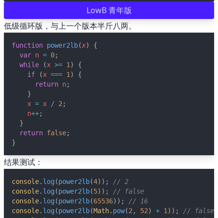
LowB 青年版
🖍 pastel
低级循环版，与上一个版本半斤八两。
function
power2lb
(
x
) {
🧚‍♀️ fantasy
var
n
=
0
;
while
 (
x
>=
1
) {
if
 (
x
===
1
) {
📝 Wirefram
return
n
;
    }
x
=
x
/
2
;
🏴 black
n
++
;
  }
💎 luxury
return
false
;
}
🧛‍♂️ dracula
结果测试：
console
.
log
(
power2lb
(
4
)); 
// 2
🖨 CMYK
console
.
log
(
power2lb
(
5
)); 
// false
console
.
log
(
power2lb
(
65536
)); 
// 16
console
.
log
(
power2lb
(
Math
.
pow
(
2
, 
52
) 
+
1
)); 
// false
🍁 Autumn