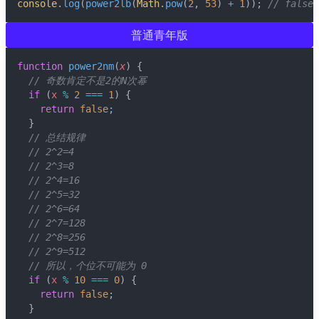
console
.
log
(
power2lb
(
Math
.
pow
(
2
, 
53
) 
+
1
)); 
// fals
普通青年版
💼 Business
function
power2nm
(
x
) {
💊 Acid
// 奇数肯定不是2的N次幂
if
 (
x
%
2
===
1
) {
return
false
;
🍋 Lemonad
  }
// 总结规律
// 2^2=4
🌙 Night
// 2^3=8
// 2^4=16
☕️ Coffee
// 2^5=32
// 2^6=64
// 2^7=128
❄️ Winter
// 2^8=256
// 2^9=512
// 所以，个位不可能为 0
🕶️ Dim
if
 (
x
%
10
===
0
) {
return
false
;
  }
🤓 Nord