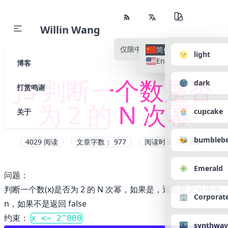
Willin Wang
仅限中文
所有语种
简体中文
🌝 light
English
博客
JS 判断一个数是否
🌚 dark
打赏鸣谢
为 2 的 N 次幂
🧁 cupcake
关于
🐝 bumbleb
4029
阅读
文章字数： 977
阅读时长： 5 分钟
✳️ Emerald
问题：
判断一个数(x)是否为 2 的 N 次幂，如果是，返回是 2^n 中的
🏢 Corporat
n，如果不是返回 false
约束：
x <= 2^800
🌃 synthwav