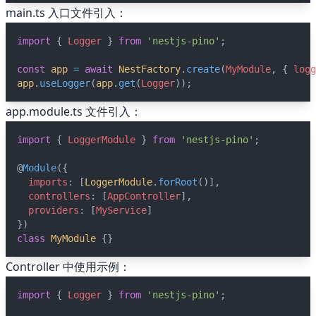
main.ts 入口文件引入：
import
 { 
Logger
 } 
from
'nestjs-pino'
;
const
app
=
await
NestFactory
.
create
(
MyModule
, { 
logg
app
.
useLogger
(
app
.
get
(
Logger
));
app.module.ts 文件引入：
import
 { 
LoggerModule
 } 
from
'nestjs-pino'
;
@
Module
({
imports
: [
LoggerModule
.
forRoot
()],
controllers
: [
AppController
],
providers
: [
MyService
]
})
class
MyModule
 {}
Controller 中使用示例：
import
 { 
Logger
 } 
from
'nestjs-pino'
;