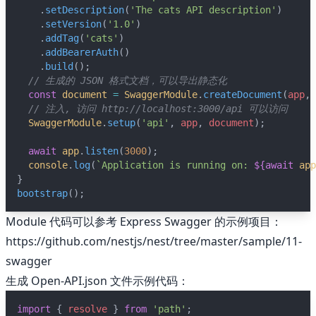
    .
setDescription
(
'The cats API description'
)
    .
setVersion
(
'1.0'
)
    .
addTag
(
'cats'
)
    .
addBearerAuth
()
    .
build
();
// 生成的 JSON 格式文档，可以导出静态化
const
document
=
SwaggerModule
.
createDocument
(
app
, 
// 注入, 访问 http://localhost:3000/api 可以访问
SwaggerModule
.
setup
(
'api'
, 
app
, 
document
);
await
app
.
listen
(
3000
);
console
.
log
(
`Application is running on: 
${
await
app
}
bootstrap
();
Module 代码可以参考 Express Swagger 的示例项目：
https://github.com/nestjs/nest/tree/master/sample/11-
swagger
生成 Open-API.json 文件示例代码：
import
 { 
resolve
 } 
from
'path'
;