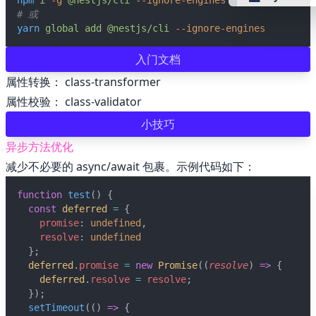
npm
i
-g
@nestjs/cli
--ignore-engines
# 或
yarn
global
add
@nestjs/cli
--ignore-engines
👴 retro
入门文档
🤖 cyberpun
属性转换：
class-transformer
属性校验：
class-validator
🌸 valentine
小技巧
异步方法优化
🎃 hallowee
减少不必要的 async/await 包裹。示例代码如下：
🌷 garden
function
test
() {
const
deferred
=
 {
promise
: 
undefined
,
🌲 forest
resolve
: 
undefined
  };
deferred
.
promise
=
new
Promise
((
resolve
) 
=>
 {
🐟 aqua
deferred
.
resolve
=
resolve
;
  });
setTimeout
(() 
=>
 {
👓 lofi