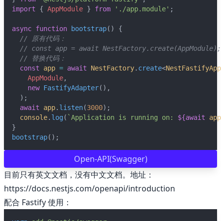
import
 { 
AppModule
 } 
from
'./app.module'
;
🌇 Sunset
async
function
bootstrap
() {
// 原有代码：
// const app = await NestFactory.create(AppModule);
// 替换代码：
const
app
=
await
NestFactory
.
create
<
NestFastifyApp
AppModule
,
new
FastifyAdapter
(),
  );
await
app
.
listen
(
3000
);
console
.
log
(
`Application is running on: 
${
await
app
}
bootstrap
();
Open-API(Swagger)
目前只有英文文档，没有中文文档。地址：
https://docs.nestjs.com/openapi/introduction
配合 Fastify 使用：