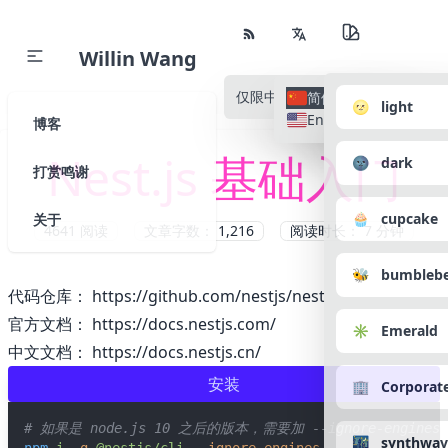
Willin Wang
仅限中文
所有语种
简体中文
🌝 light
English
博客
Nest.js 基础入门
🌚 dark
打赏鸣谢
🧁 cupcake
关于
4641
阅读
文章字数： 1,216
阅读时长： 7 分钟
🐝 bumbleb
代码仓库：
https://github.com/nestjs/nest
官方文档：
https://docs.nestjs.com/
✳️ Emerald
中文文档：
https://docs.nestjs.cn/
安装
🏢 Corporat
# 如果是 node.js 10 之后的版本，需要加 --ignore-engi
🌃 synthwav