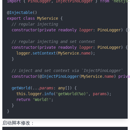
import
 { 
PinoLogger
, 
InjectPinoLogger
 } 
from
'nestjs-
@
Injectable
()
export
class
MyService
 {
// regular injecting
constructor
(
private
readonly
logger
: 
PinoLogger
) {}
// regular injecting and set context
constructor
(
private
readonly
logger
: 
PinoLogger
) {
logger
.
setContext
(
MyService
.
name
);
  }
// inject and set context via `InjectPinoLogger`
constructor
(@
InjectPinoLogger
(
MyService
.
name
) 
priva
getWorld
(...
params
: 
any
[]) {
this
.
logger
.
info
(
'getWorld(%o)'
, 
params
);
return
'World!'
;
  }
}
启动脚本修改：