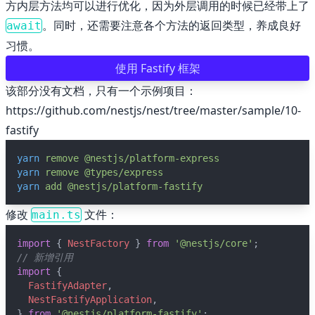
方内层方法均可以进行优化，因为外层调用的时候已经带上了
。同时，还需要注意各个方法的返回类型，养成良好
await
💼 Business
习惯。
使用 Fastify 框架
💊 Acid
该部分没有文档，只有一个示例项目：
https://github.com/nestjs/nest/tree/master/sample/10-
🍋 Lemonad
fastify
🌙 Night
yarn
remove
@nestjs/platform-express
yarn
remove
@types/express
yarn
add
@nestjs/platform-fastify
☕️ Coffee
修改
文件：
main.ts
❄️ Winter
import
 { 
NestFactory
 } 
from
'@nestjs/core'
;
// 新增引用
🕶️ Dim
import
 {
FastifyAdapter
,
NestFastifyApplication
,
🤓 Nord
} 
from
'@nestjs/platform-fastify'
;