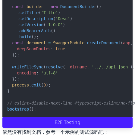
const
builder
=
new
DocumentBuilder
()
    .
setTitle
(
'Title'
)
    .
setDescription
(
'Desc'
)
    .
setVersion
(
'1.0.0'
)
    .
addBearerAuth
()
    .
build
();
const
document
=
SwaggerModule
.
createDocument
(
app
, 
deepScanRoutes
: 
true
  });
writeFileSync
(
resolve
(
__dirname
, 
'../../api.json'
),
encoding
: 
'utf-8'
  });
process
.
exit
(
0
);
}
// eslint-disable-next-line @typescript-eslint/no-flo
bootstrap
();
E2E Testing
依然没有找到文档，参考一个示例的测试源码吧：