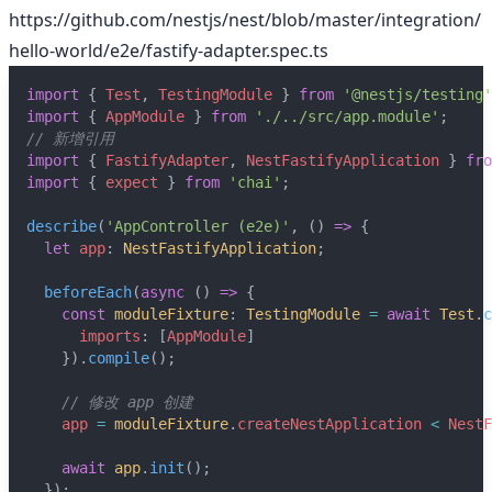
https://github.com/nestjs/nest/blob/master/integration/
hello-world/e2e/fastify-adapter.spec.ts
import
 { 
Test
, 
TestingModule
 } 
from
'@nestjs/testing'
import
 { 
AppModule
 } 
from
'./../src/app.module'
;
// 新增引用
import
 { 
FastifyAdapter
, 
NestFastifyApplication
 } 
fro
import
 { 
expect
 } 
from
'chai'
;
describe
(
'AppController (e2e)'
, () 
=>
 {
let
app
: 
NestFastifyApplication
;
beforeEach
(
async
 () 
=>
 {
const
moduleFixture
: 
TestingModule
=
await
Test
.
c
imports
: [
AppModule
]
    }).
compile
();
// 修改 app 创建
app
=
moduleFixture
.
createNestApplication
<
NestF
await
app
.
init
();
  });