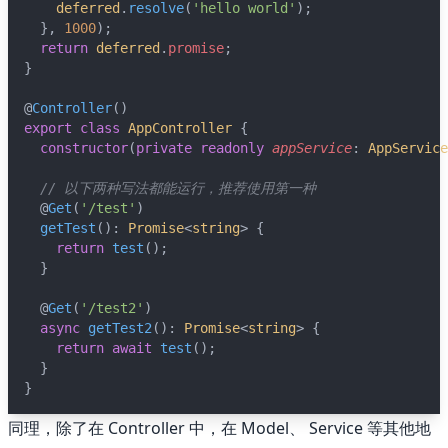
deferred
.
resolve
(
'hello world'
);
  }, 
1000
);
return
deferred
.
promise
;
🖍 pastel
}
🧚‍♀️ fantasy
@
Controller
()
export
class
AppController
 {
constructor
(
private
readonly
appService
: 
AppService
📝 Wirefram
// 以下两种写法都能运行，推荐使用第一种
  @
Get
(
'/test'
)
🏴 black
getTest
(): 
Promise
<
string
> {
return
test
();
  }
💎 luxury
  @
Get
(
'/test2'
)
async
getTest2
(): 
Promise
<
string
> {
🧛‍♂️ dracula
return
await
test
();
  }
🖨 CMYK
}
同理，除了在 Controller 中，在 Model、 Service 等其他地
🍁 Autumn