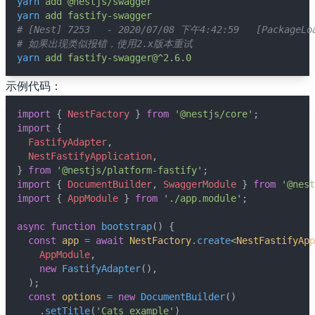
yarn
add
@nestjs/swagger
yarn
add
fastify-swagger
# [Nest] 7253   - 2020/07/08 下午4:42:59   [PackageLoa
# 如果出现类似报错，使用2.x版本重试
yarn
add
fastify-swagger@^2.6.0
示例代码：
import
 { 
NestFactory
 } 
from
'@nestjs/core'
;
import
 {
FastifyAdapter
,
NestFastifyApplication
,
} 
from
'@nestjs/platform-fastify'
;
import
 { 
DocumentBuilder
, 
SwaggerModule
 } 
from
'@nest
import
 { 
AppModule
 } 
from
'./app.module'
;
async
function
bootstrap
() {
const
app
=
await
NestFactory
.
create
<
NestFastifyApp
AppModule
,
new
FastifyAdapter
(),
  );
const
options
=
new
DocumentBuilder
()
    .
setTitle
(
'Cats example'
)