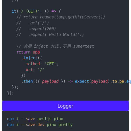
it
(
'/ (GET)'
, () 
=>
 {
// return request(app.getHttpServer())
//   .get('/')
//   .expect(200)
//   .expect('Hello World!');
// 改用 inject 方式，不用 supertest
return
app
      .
inject
({
method
: 
'GET'
,
url
: 
'/'
      })
      .
then
(({ 
payload
 }) 
=>
expect
(
payload
).
to
.
be
.
eq
  });
});
Logger
npm
i
--save
nestjs-pino
npm
i
--save-dev
pino-pretty