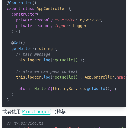
@
Controller
()
export
class
AppController
 {
constructor
(
private
readonly
myService
: 
MyService
,
private
readonly
logger
: 
Logger
  ) {}
  @
Get
()
getHello
(): 
string
 {
// pass message
this
.
logger
.
log
(
'getHello()'
);
// also we can pass context
this
.
logger
.
log
(
'getHello()'
, 
AppController
.
name
)
return
`Hello 
${
this
.
myService
.
getWorld
()
}
`
;
  }
}
或者使用
（推荐）：
PinoLogger
// my.service.ts