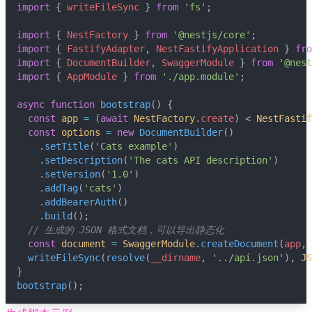
import
 { 
writeFileSync
 } 
from
'fs'
;
import
 { 
NestFactory
 } 
from
'@nestjs/core'
;
import
 { 
FastifyAdapter
, 
NestFastifyApplication
 } 
fro
import
 { 
DocumentBuilder
, 
SwaggerModule
 } 
from
'@nest
import
 { 
AppModule
 } 
from
'./app.module'
;
async
function
bootstrap
() {
const
app
=
 (
await
NestFactory
.
create
) < 
NestFastif
const
options
=
new
DocumentBuilder
()
    .
setTitle
(
'Cats example'
)
    .
setDescription
(
'The cats API description'
)
    .
setVersion
(
'1.0'
)
    .
addTag
(
'cats'
)
    .
addBearerAuth
()
    .
build
();
// 生成的 JSON 格式文档，可以导出静态化
const
document
=
SwaggerModule
.
createDocument
(
app
, 
writeFileSync
(
resolve
(
__dirname
, 
'../api.json'
), 
JS
}
bootstrap
();