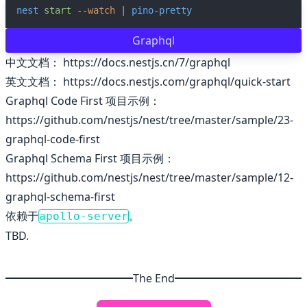
nest
start
--watch
 | 
pino-pretty
Graphql
中文文档：
https://docs.nestjs.cn/7/graphql
英文文档：
https://docs.nestjs.com/graphql/quick-start
Graphql Code First 项目示例：
https://github.com/nestjs/nest/tree/master/sample/23-
graphql-code-first
Graphql Schema First 项目示例：
https://github.com/nestjs/nest/tree/master/sample/12-
graphql-schema-first
依赖于
。
apollo-server
TBD.
The End