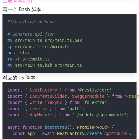
生成脚本示例
写一个 Bash 脚本：
#!/usr/bin/env bash
# Generate api.json
mv
src/main.ts
src/main.ts.bak
cp
src/doc.ts
src/main.ts
nest
start
rm
-f
src/main.ts
mv
src/main.ts.bak
src/main.ts
对应的 TS 脚本：
import
 { 
NestFactory
 } 
from
'@nestjs/core'
;
import
 { 
DocumentBuilder
, 
SwaggerModule
 } 
from
'@nest
import
 { 
writeFileSync
 } 
from
'fs-extra'
;
import
 { 
resolve
 } 
from
'path'
;
import
 { 
AppModule
 } 
from
'./modules/app.module'
;
async
function
bootstrap
(): 
Promise
<
void
> {
const
app
=
await
NestFactory
.
create
(
AppModule
);