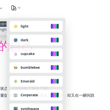
种
简体中文
🌝 light
nglish
🌚 dark
的自己
🧁 cupcake
🐝 bumblebee
✳️ Emerald
个状态，已经持续了两年了吧。
🏢 Corporate
限量版小车。似乎生活慢慢步入了正轨，却又在一瞬间跌
🌃 synthwave