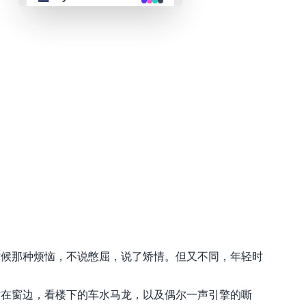
👴 retro
🤖 cyberpunk
🌸 valentine
🎃 halloween
🌷 garden
🌲 forest
时候那种烦恼，不说憋屈，说了矫情。但又不同，年轻时
🐟 aqua
站在窗边，看楼下的车水马龙，以及偶尔一声引擎的嘶
👓 lofi