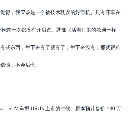
直觉得，我应该是一个被技术耽误的好司机。只有开车在
🖍 pastel
野模式一次都没有开启过。就像《活着》里的歌词一样
🧚‍♀️ fantasy
：有些东西，生下来有了就有了；生下来没有，那就很难
📝 Wireframe
留遗憾，不会后悔。
🏴 black
💎 luxury
🧛‍♂️ dracula
V 车型 URUS 上市的时候。原本预计售价 130 万
🖨 CMYK
🍁 Autumn