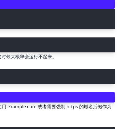
🖍 pastel
🧚‍♀️ fantasy
📝 Wireframe
的时候大概率会运行不起来。
🏴 black
💎 luxury
🧛‍♂️ dracula
 example.com 或者需要强制 https 的域名后缀作为
🖨 CMYK
🍁 Autumn