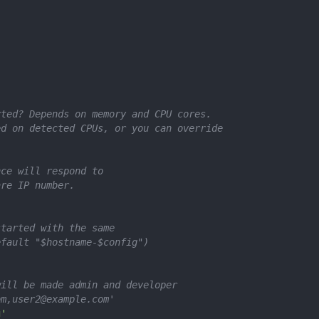
rted? Depends on memory and CPU cores.
ed on detected CPUs, or you can override
nce will respond to
are IP number.
started with the same
efault "$hostname-$config")
will be made admin and developer
om
,
user2@example.com
'
g
'