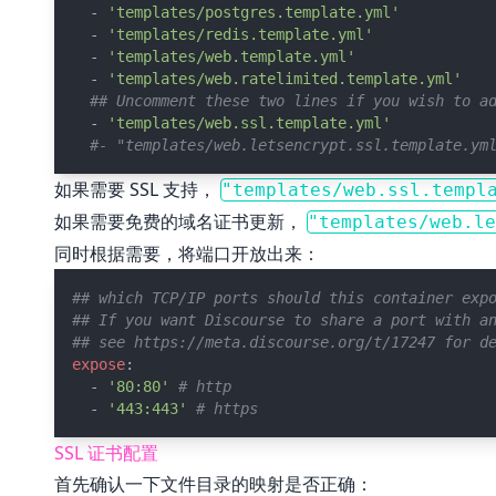
  - 
'templates/postgres.template.yml'
  - 
'templates/redis.template.yml'
  - 
'templates/web.template.yml'
  - 
'templates/web.ratelimited.template.yml'
## Uncomment these two lines if you wish to a
  - 
'templates/web.ssl.template.yml'
#- "templates/web.letsencrypt.ssl.template.ym
如果需要 SSL 支持，
"templates/web.ssl.templ
如果需要免费的域名证书更新，
"templates/web.le
同时根据需要，将端口开放出来：
## which TCP/IP ports should this container exp
## If you want Discourse to share a port with a
## see https://meta.discourse.org/t/17247 for d
expose
:
  - 
'80:80'
# http
  - 
'443:443'
# https
SSL 证书配置
首先确认一下文件目录的映射是否正确：