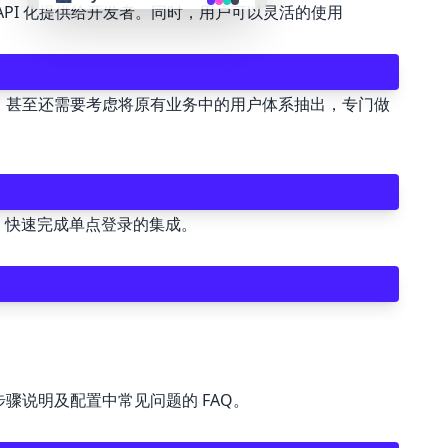
 API 化提供给开发者。同时，用户可以灵活的使用
👴 retro
大，甚至还需要考虑将原有业务中的用户体系抽出，专门做
🤖 cyberpunk
🌸 valentine
🎃 halloween
步，快速完成单点登录的集成。
🌷 garden
🌲 forest
🐟 aqua
装步骤说明及配置中常见问题的 FAQ。
👓 lofi