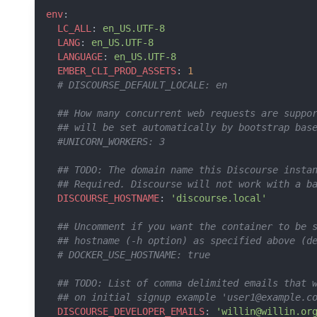
env
:
LC_ALL
: 
en_US.UTF-8
LANG
: 
en_US.UTF-8
LANGUAGE
: 
en_US.UTF-8
EMBER_CLI_PROD_ASSETS
: 
1
# DISCOURSE_DEFAULT_LOCALE: en
## How many concurrent web requests are suppo
## will be set automatically by bootstrap bas
#UNICORN_WORKERS: 3
## TODO: The domain name this Discourse insta
## Required. Discourse will not work with a b
DISCOURSE_HOSTNAME
: 
'discourse.local'
## Uncomment if you want the container to be 
## hostname (-h option) as specified above (d
# DOCKER_USE_HOSTNAME: true
## TODO: List of comma delimited emails that 
## on initial signup example '
user1@example.c
DISCOURSE_DEVELOPER_EMAILS
: 
'
willin@willin.or