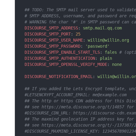
## TODO: The SMTP mail server used to validat
# SMTP ADDRESS, username, and password are re
# WARNING the char '#' in SMTP password can c
DISCOURSE_SMTP_ADDRESS
: 
smtp.mail.qq.com
DISCOURSE_SMTP_PORT
: 
25
DISCOURSE_SMTP_USER_NAME
: 
willin@willin.org
DISCOURSE_SMTP_PASSWORD
: 
'password'
DISCOURSE_SMTP_ENABLE_START_TLS
: 
fales
# (opt
DISCOURSE_SMTP_AUTHENTICATION
: 
plain
DISCOURSE_SMTP_OPENSSL_VERIFY_MODE
: 
none
DISCOURSE_NOTIFICATION_EMAIL
: 
willin@willin.o
## If you added the Lets Encrypt template, un
#LETSENCRYPT_ACCOUNT_EMAIL: 
me@example.com
## The http or https CDN address for this Dis
## see https://meta.discourse.org/t/14857 for
#DISCOURSE_CDN_URL: https://discourse-cdn.exa
## The maxmind geolocation IP address key for
## see https://meta.discourse.org/t/-/137387/
#DISCOURSE_MAXMIND_LICENSE_KEY: 1234567890123