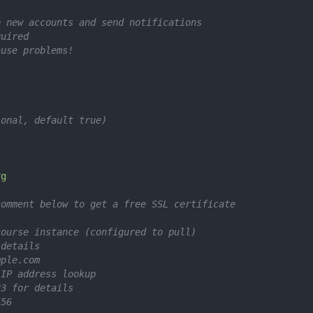
e new accounts and send notifications
quired
ause problems!
ional, default true)
rg
comment below to get a free SSL certificate
course instance (configured to pull)
 details
mple.com
 IP address lookup
23 for details
456