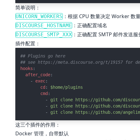
简单说明：
：根据 CPU 数量决定 Worker 
UNICORN_WORKERS
：正确配置域名
DISCOURSE_HOSTNAME
：正确配置 SMTP 邮件发
DISCOURSE_SMTP_XXX
插件配置：
## Plugins go here
## see https://meta.discourse.org/t/19157 for d
hooks
:
after_code
:
    - 
exec
:
cd
: 
$home/plugins
cmd
:
          - 
git clone https://github.com/discou
          - 
git clone https://github.com/discou
          - 
git clone https://github.com/angeli
这三个插件的作用：
Docker 管理，自带默认