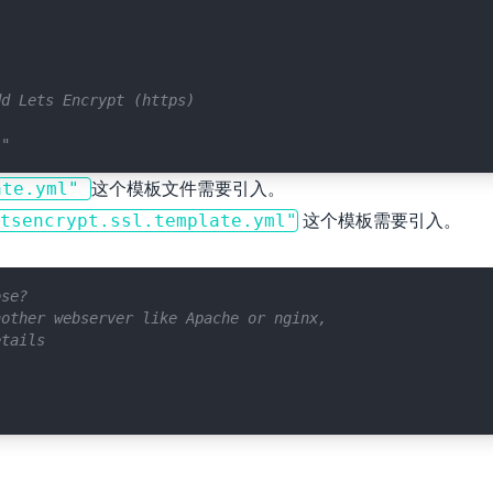
dd Lets Encrypt (https)
l"
这个模板文件需要引入。
ate.yml"
这个模板需要引入。
tsencrypt.ssl.template.yml"
ose?
nother webserver like Apache or nginx,
etails