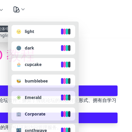
种
简体中文
🌝 light
nglish
🌚 dark
O 教程
🧁 cupcake
🐝 bumblebee
✳️ Emerald
改变十年未变的论坛软件，摒弃了传统论坛的话题讨论形式、拥有自学习
🏢 Corporate
的用户认证和访问管理服务。
🌃 synthwave