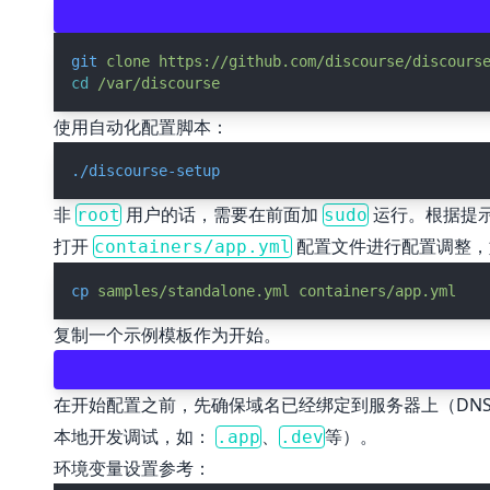
git
clone
https://github.com/discourse/discours
cd
/var/discourse
使用自动化配置脚本：
./discourse-setup
非
用户的话，需要在前面加
运行。根据提
root
sudo
打开
配置文件进行配置调整，
containers/app.yml
cp
samples/standalone.yml
containers/app.yml
复制一个示例模板作为开始。
在开始配置之前，先确保域名已经绑定到服务器上（DNS
本地开发调试，如：
、
等）。
.app
.dev
环境变量设置参考：